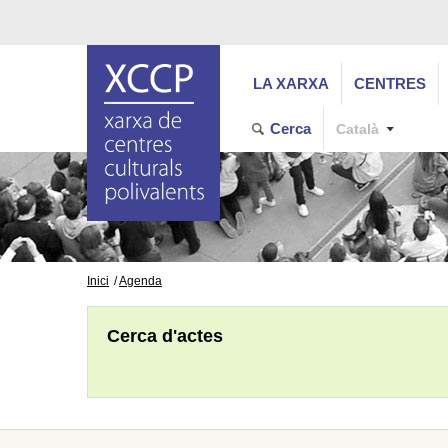
LA XARXA
CENTRES
Cerca
Català
Inici
Agenda
Cerca d'actes