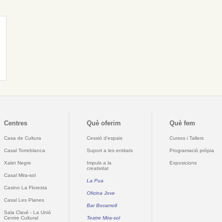
Centres
Què oferim
Què fem
Casa de Cultura
Cessió d'espais
Cursos i Tallers
Casal Torreblanca
Suport a les entitats
Programació pròpia
Xalet Negre
Impuls a la
Exposicions
creativitat
Casal Mira-sol
La Pua
Casino La Floresta
Oficina Jove
Casal Les Planes
Bar Bocamoll
Sala Clavé - La Unió
Centre Cultural
Teatre Mira-sol