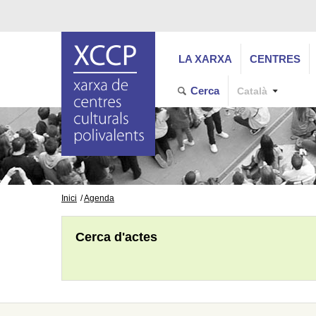
LA XARXA
CENTRES
Cerca
Català
Inici
Agenda
Cerca d'actes