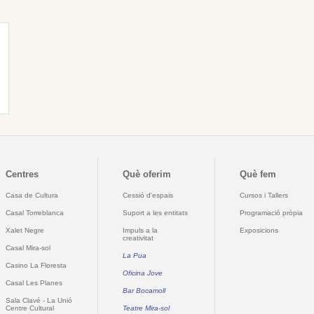
Centres
Què oferim
Què fem
Casa de Cultura
Cessió d'espais
Cursos i Tallers
Casal Torreblanca
Suport a les entitats
Programació pròpia
Xalet Negre
Impuls a la
Exposicions
creativitat
Casal Mira-sol
La Pua
Casino La Floresta
Oficina Jove
Casal Les Planes
Bar Bocamoll
Sala Clavé - La Unió
Centre Cultural
Teatre Mira-sol