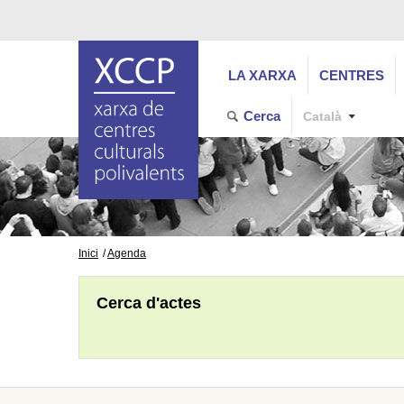
LA XARXA
CENTRES
Cerca
Català
Inici
Agenda
Cerca d'actes