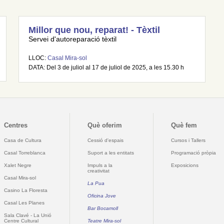
Millor que nou, reparat! - Tèxtil
Servei d'autoreparació tèxtil
LLOC:
Casal Mira-sol
DATA: Del 3 de juliol al 17 de juliol de 2025, a les 15.30 h
Centres
Què oferim
Què fem
Casa de Cultura
Cessió d'espais
Cursos i Tallers
Casal Torreblanca
Suport a les entitats
Programació pròpia
Xalet Negre
Impuls a la
Exposicions
creativitat
Casal Mira-sol
La Pua
Casino La Floresta
Oficina Jove
Casal Les Planes
Bar Bocamoll
Sala Clavé - La Unió
Centre Cultural
Teatre Mira-sol