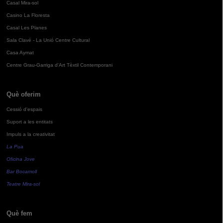
Casal Mira-sol
Casino La Floresta
Casal Les Planes
Sala Clavé - La Unió Centre Cultural
Casa Aymat
Centre Grau-Garriga d'Art Tèxtil Contemporani
Què oferim
Cessió d'espais
Suport a les entitats
Impuls a la creativitat
La Pua
Oficina Jove
Bar Bocamoll
Teatre Mira-sol
Què fem