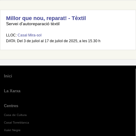
Millor que nou, reparat! - Tèxtil
Servei d'autoreparació tèxtil
LLOC:
Casal Mira-sol
DATA: Del 3 de juliol al 17 de juliol de 2025, a les 15.30 h
Inici
La Xarxa
Centres
Casa de Cultura
Casal Torreblanca
Xalet Negre