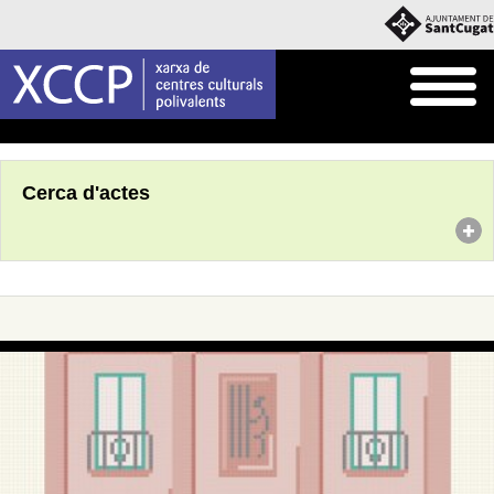
Inici
Agenda
Cerca d'actes