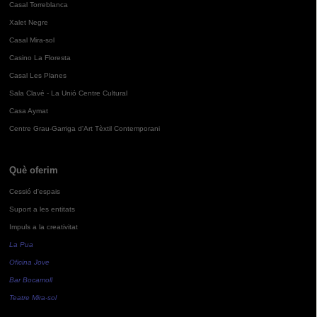
Casal Torreblanca
Xalet Negre
Casal Mira-sol
Casino La Floresta
Casal Les Planes
Sala Clavé - La Unió Centre Cultural
Casa Aymat
Centre Grau-Garriga d'Art Tèxtil Contemporani
Què oferim
Cessió d'espais
Suport a les entitats
Impuls a la creativitat
La Pua
Oficina Jove
Bar Bocamoll
Teatre Mira-sol