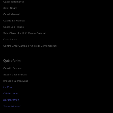
Casal Torreblanca
Xalet Negre
Casal Mira-sol
Casino La Floresta
Casal Les Planes
Sala Clavé - La Unió Centre Cultural
Casa Aymat
Centre Grau-Garriga d'Art Tèxtil Contemporani
Què oferim
Cessió d'espais
Suport a les entitats
Impuls a la creativitat
La Pua
Oficina Jove
Bar Bocamoll
Teatre Mira-sol