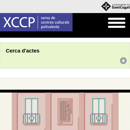
Inici
Agenda
Cerca d'actes