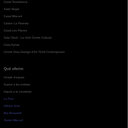
Casal Torreblanca
Xalet Negre
Casal Mira-sol
Casino La Floresta
Casal Les Planes
Sala Clavé - La Unió Centre Cultural
Casa Aymat
Centre Grau-Garriga d'Art Tèxtil Contemporani
Què oferim
Cessió d'espais
Suport a les entitats
Impuls a la creativitat
La Pua
Oficina Jove
Bar Bocamoll
Teatre Mira-sol