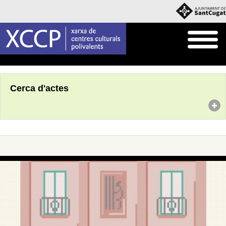
Inici
Agenda
Cerca d'actes