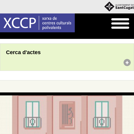
Inici
Agenda
Cerca d'actes