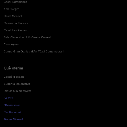
Casal Torreblanca
Xalet Negre
Casal Mira-sol
Casino La Floresta
Casal Les Planes
Sala Clavé - La Unió Centre Cultural
Casa Aymat
Centre Grau-Garriga d'Art Tèxtil Contemporani
Què oferim
Cessió d'espais
Suport a les entitats
Impuls a la creativitat
La Pua
Oficina Jove
Bar Bocamoll
Teatre Mira-sol