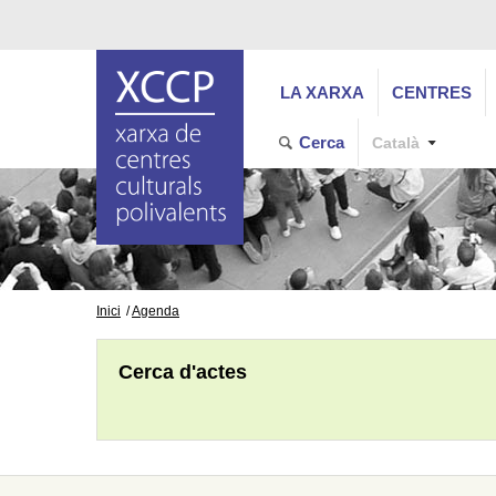
LA XARXA
CENTRES
Cerca
Català
Inici
Agenda
Cerca d'actes