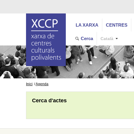
LA XARXA
CENTRES
Cerca
Català
Inici
Agenda
Cerca d'actes