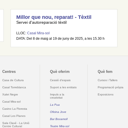
Millor que nou, reparat! - Tèxtil
Servei d'autoreparació tèxtil
LLOC:
Casal Mira-sol
DATA: Del 8 de maig al 19 de juny de 2025, a les 15.30 h
Centres
Què oferim
Què fem
Casa de Cultura
Cessió d'espais
Cursos i Tallers
Casal Torreblanca
Suport a les entitats
Programació pròpia
Xalet Negre
Impuls a la
Exposicions
creativitat
Casal Mira-sol
La Pua
Casino La Floresta
Oficina Jove
Casal Les Planes
Bar Bocamoll
Sala Clavé - La Unió
Centre Cultural
Teatre Mira-sol