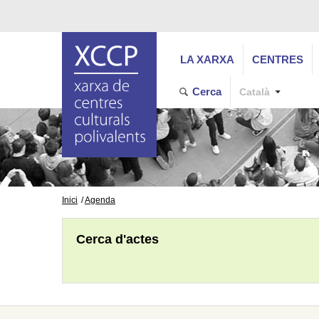
LA XARXA
CENTRES
Cerca
Català
Inici
Agenda
Cerca d'actes