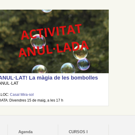
ANUL·LAT! La màgia de les bombolles
ANUL·LAT
LLOC:
Casal Mira-sol
DATA: Divendres 15 de maig, a les 17 h
Agenda
CURSOS I