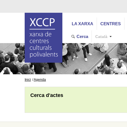
LA XARXA
CENTRES
Cerca
Català
Inici
Agenda
Cerca d'actes