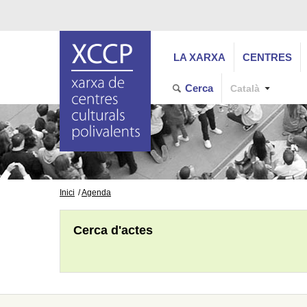
LA XARXA
CENTRES
Cerca
Català
Inici
Agenda
Cerca d'actes