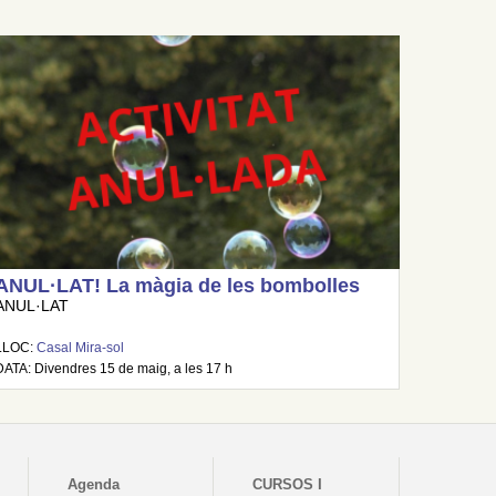
ANUL·LAT! La màgia de les bombolles
ANUL·LAT
LLOC:
Casal Mira-sol
DATA: Divendres 15 de maig, a les 17 h
Agenda
CURSOS I