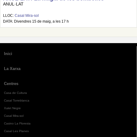
ANUL·LAT
LLOC:
Casal Mira-sol
DATA: Divendres 15 de maig, a les 17 h
Inici
La Xarxa
Centres
Casa de Cultura
Casal Torreblanca
Xalet Negre
Casal Mira-sol
Casino La Floresta
Casal Les Planes