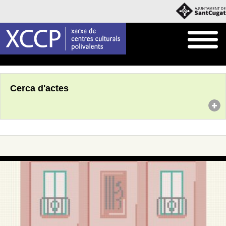
Inici
Agenda
Cerca d'actes