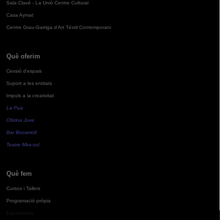
Sala Clavé - La Unió Centre Cultural
Casa Aymat
Centre Grau-Garriga d'Art Tèxtil Contemporani
Què oferim
Cessió d'espais
Suport a les entitats
Impuls a la creativitat
La Pua
Oficina Jove
Bar Bocamoll
Teatre Mira-sol
Què fem
Cursos i Tallers
Programació pròpia
Exposicions