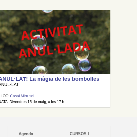
ANUL·LAT! La màgia de les bombolles
ANUL·LAT
LLOC:
Casal Mira-sol
DATA: Divendres 15 de maig, a les 17 h
Agenda
CURSOS I