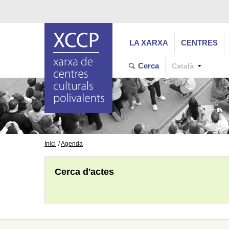
LA XARXA
CENTRES
Cerca
Català
Inici
Agenda
Cerca d'actes