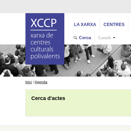
LA XARXA
CENTRES
Cerca
Català
Inici
Agenda
Cerca d'actes