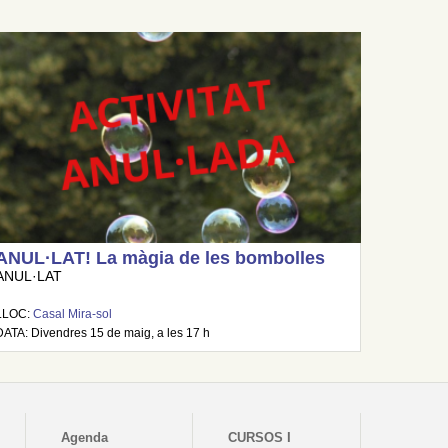
ANUL·LAT! La màgia de les bombolles
ANUL·LAT
LLOC:
Casal Mira-sol
DATA: Divendres 15 de maig, a les 17 h
Agenda
CURSOS I