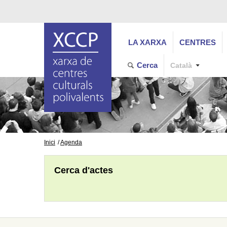
LA XARXA
CENTRES
Cerca
Català
Inici
Agenda
Cerca d'actes