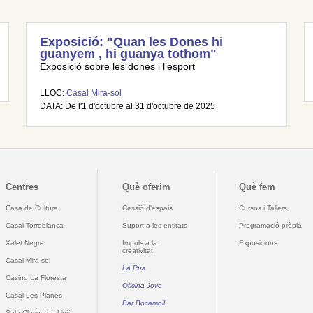
Exposició: "Quan les Dones hi
guanyem , hi guanya tothom"
Exposició sobre les dones i l’esport
LLOC:
Casal Mira-sol
DATA: De l'1 d'octubre al 31 d'octubre de 2025
Centres
Què oferim
Què fem
Casa de Cultura
Cessió d'espais
Cursos i Tallers
Casal Torreblanca
Suport a les entitats
Programació pròpia
Xalet Negre
Impuls a la
Exposicions
creativitat
Casal Mira-sol
La Pua
Casino La Floresta
Oficina Jove
Casal Les Planes
Bar Bocamoll
Sala Clavé - La Unió