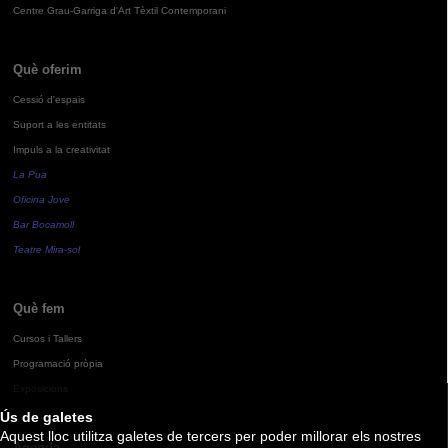
Centre Grau-Garriga d'Art Tèxtil Contemporani
Què oferim
Cessió d'espais
Suport a les entitats
Impuls a la creativitat
La Pua
Oficina Jove
Bar Bocamoll
Teatre Mira-sol
Què fem
Cursos i Tallers
Programació pròpia
Exposicions
Ús de galetes
Aquest lloc utilitza galetes de tercers per poder millorar els nostres
Agenda