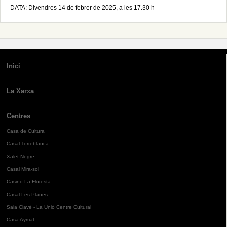
DATA: Divendres 14 de febrer de 2025, a les 17.30 h
Inici
La Xarxa
Centres
Casa de Cultura
Casal Torreblanca
Xalet Negre
Casal Mira-sol
Casino La Floresta
Casal Les Planes
Sala Clavé - La Unió Centre Cultural
Casa Aymat