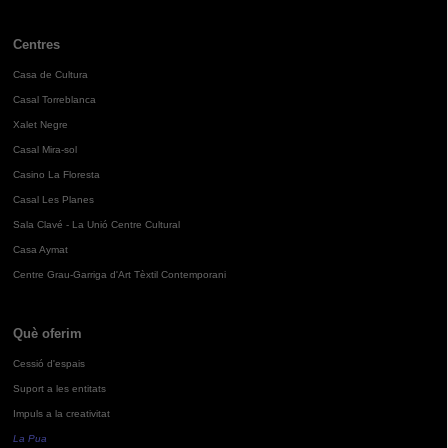
Centres
Casa de Cultura
Casal Torreblanca
Xalet Negre
Casal Mira-sol
Casino La Floresta
Casal Les Planes
Sala Clavé - La Unió Centre Cultural
Casa Aymat
Centre Grau-Garriga d'Art Tèxtil Contemporani
Què oferim
Cessió d'espais
Suport a les entitats
Impuls a la creativitat
La Pua