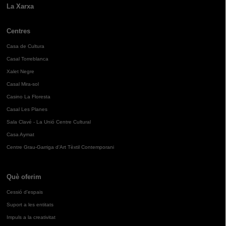
La Xarxa
Centres
Casa de Cultura
Casal Torreblanca
Xalet Negre
Casal Mira-sol
Casino La Floresta
Casal Les Planes
Sala Clavé - La Unió Centre Cultural
Casa Aymat
Centre Grau-Garriga d'Art Tèxtil Contemporani
Què oferim
Cessió d'espais
Suport a les entitats
Impuls a la creativitat