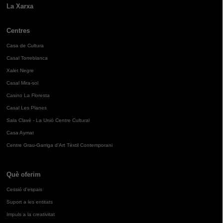
La Xarxa
Centres
Casa de Cultura
Casal Torreblanca
Xalet Negre
Casal Mira-sol
Casino La Floresta
Casal Les Planes
Sala Clavé - La Unió Centre Cultural
Casa Aymat
Centre Grau-Garriga d'Art Tèxtil Contemporani
Què oferim
Cessió d'espais
Suport a les entitats
Impuls a la creativitat