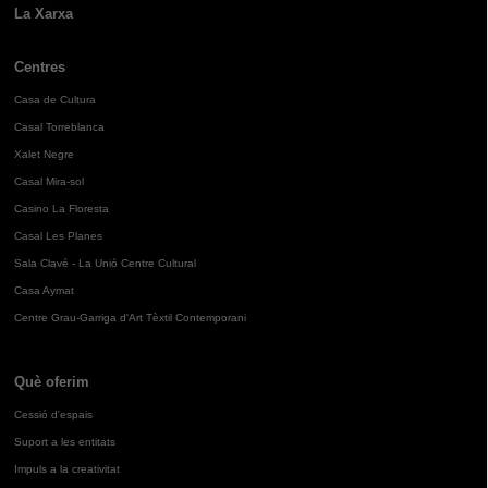
La Xarxa
Centres
Casa de Cultura
Casal Torreblanca
Xalet Negre
Casal Mira-sol
Casino La Floresta
Casal Les Planes
Sala Clavé - La Unió Centre Cultural
Casa Aymat
Centre Grau-Garriga d'Art Tèxtil Contemporani
Què oferim
Cessió d'espais
Suport a les entitats
Impuls a la creativitat