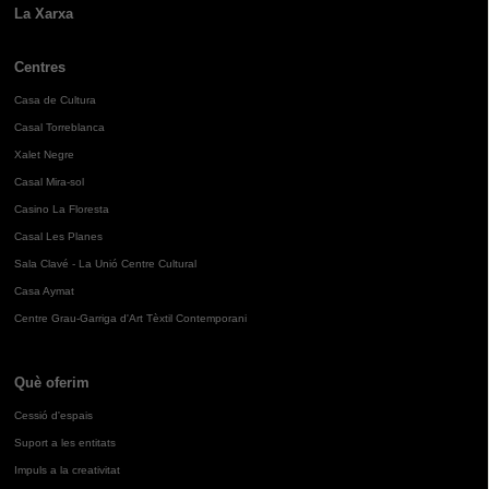
La Xarxa
Centres
Casa de Cultura
Casal Torreblanca
Xalet Negre
Casal Mira-sol
Casino La Floresta
Casal Les Planes
Sala Clavé - La Unió Centre Cultural
Casa Aymat
Centre Grau-Garriga d'Art Tèxtil Contemporani
Què oferim
Cessió d'espais
Suport a les entitats
Impuls a la creativitat