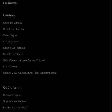
La Xarxa
Centres
Casa de Cultura
Casal Torreblanca
Xalet Negre
Casal Mira-sol
Casino La Floresta
Casal Les Planes
Sala Clavé - La Unió Centre Cultural
Casa Aymat
Centre Grau-Garriga d'Art Tèxtil Contemporani
Què oferim
Cessió d'espais
Suport a les entitats
Impuls a la creativitat