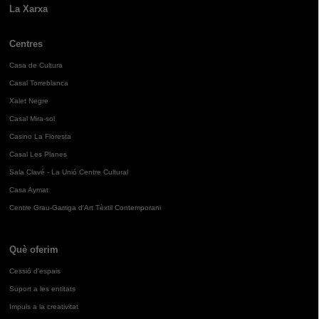
La Xarxa
Centres
Casa de Cultura
Casal Torreblanca
Xalet Negre
Casal Mira-sol
Casino La Floresta
Casal Les Planes
Sala Clavé - La Unió Centre Cultural
Casa Aymat
Centre Grau-Garriga d'Art Tèxtil Contemporani
Què oferim
Cessió d'espais
Suport a les entitats
Impuls a la creativitat