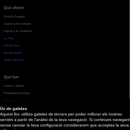
Què oferim
Cessió d'espais
Suport a les entitats
Impuls a la creativitat
La Pua
Oficina Jove
Bar Bocamoll
Teatre Mira-sol
Què fem
Cursos i Tallers
Programació pròpia
Exposicions
Ús de galetes
Aquest lloc utilitza galetes de tercers per poder millorar els nostres
Agenda
serveis a partir de l'anàlisi de la teva navegació. Si continues navegant
sense canviar la teva configuració considerarem que acceptes la seva