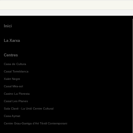
Inici
La Xarxa
Centres
Casa de Cultura
Casal Torreblanca
Xalet Negre
Casal Mira-sol
Casino La Floresta
Casal Les Planes
Sala Clavé - La Unió Centre Cultural
Casa Aymat
Centre Grau-Garriga d'Art Tèxtil Contemporani