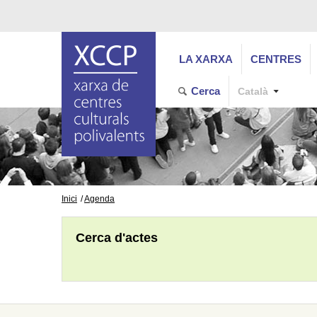
LA XARXA
CENTRES
Cerca
Català
Inici
Agenda
Cerca d'actes