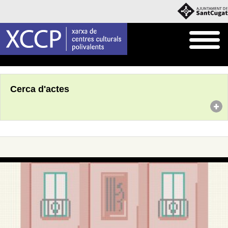
Inici
Agenda
Cerca d'actes