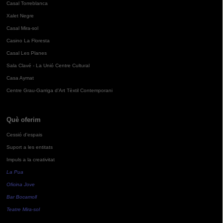
Casal Torreblanca
Xalet Negre
Casal Mira-sol
Casino La Floresta
Casal Les Planes
Sala Clavé - La Unió Centre Cultural
Casa Aymat
Centre Grau-Garriga d'Art Tèxtil Contemporani
Què oferim
Cessió d'espais
Suport a les entitats
Impuls a la creativitat
La Pua
Oficina Jove
Bar Bocamoll
Teatre Mira-sol