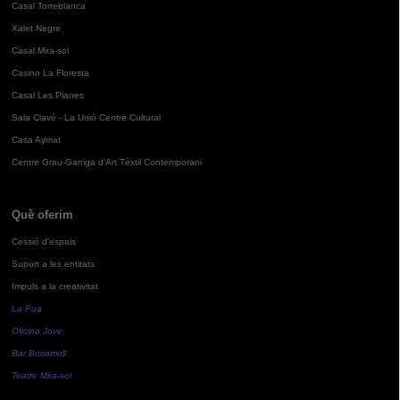
Casal Torreblanca
Xalet Negre
Casal Mira-sol
Casino La Floresta
Casal Les Planes
Sala Clavé - La Unió Centre Cultural
Casa Aymat
Centre Grau-Garriga d'Art Tèxtil Contemporani
Què oferim
Cessió d'espais
Suport a les entitats
Impuls a la creativitat
La Pua
Oficina Jove
Bar Bocamoll
Teatre Mira-sol