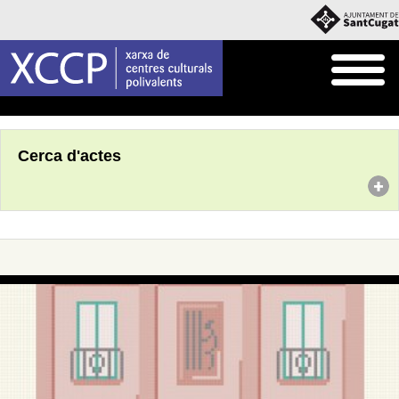
Inici
Agenda
Cerca d'actes