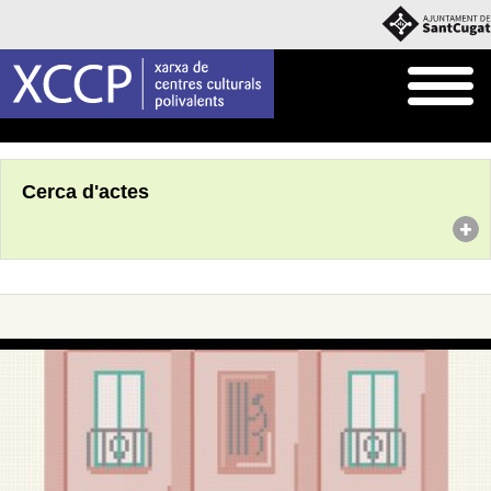
Inici
Agenda
Cerca d'actes