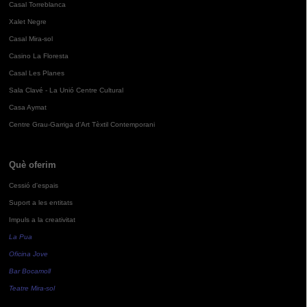
Casal Torreblanca
Xalet Negre
Casal Mira-sol
Casino La Floresta
Casal Les Planes
Sala Clavé - La Unió Centre Cultural
Casa Aymat
Centre Grau-Garriga d'Art Tèxtil Contemporani
Què oferim
Cessió d'espais
Suport a les entitats
Impuls a la creativitat
La Pua
Oficina Jove
Bar Bocamoll
Teatre Mira-sol