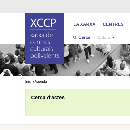
LA XARXA
CENTRES
Cerca
Català
Inici
Agenda
Cerca d'actes