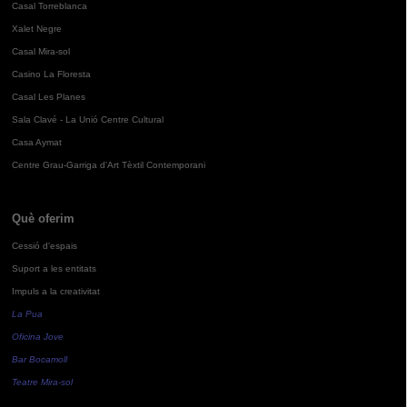
Casal Torreblanca
Xalet Negre
Casal Mira-sol
Casino La Floresta
Casal Les Planes
Sala Clavé - La Unió Centre Cultural
Casa Aymat
Centre Grau-Garriga d'Art Tèxtil Contemporani
Què oferim
Cessió d'espais
Suport a les entitats
Impuls a la creativitat
La Pua
Oficina Jove
Bar Bocamoll
Teatre Mira-sol