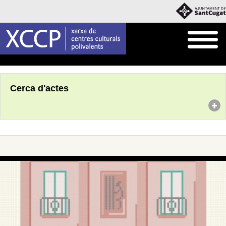
Inici
Agenda
Cerca d'actes