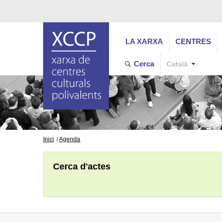
LA XARXA
CENTRES
Cerca
Català
Inici
Agenda
Cerca d'actes