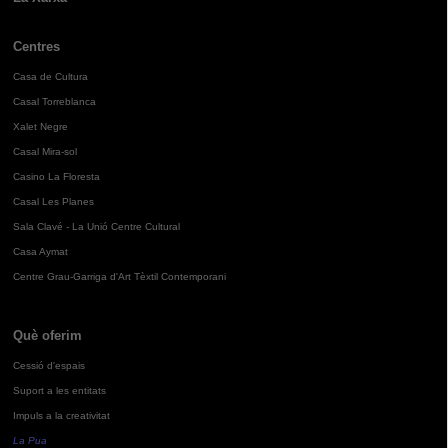
Centres
Casa de Cultura
Casal Torreblanca
Xalet Negre
Casal Mira-sol
Casino La Floresta
Casal Les Planes
Sala Clavé - La Unió Centre Cultural
Casa Aymat
Centre Grau-Garriga d'Art Tèxtil Contemporani
Què oferim
Cessió d'espais
Suport a les entitats
Impuls a la creativitat
La Pua