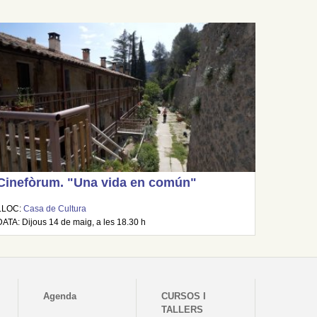
Cinefòrum. "Una vida en común"
LLOC:
Casa de Cultura
DATA: Dijous 14 de maig, a les 18.30 h
Agenda
CURSOS I
TALLERS