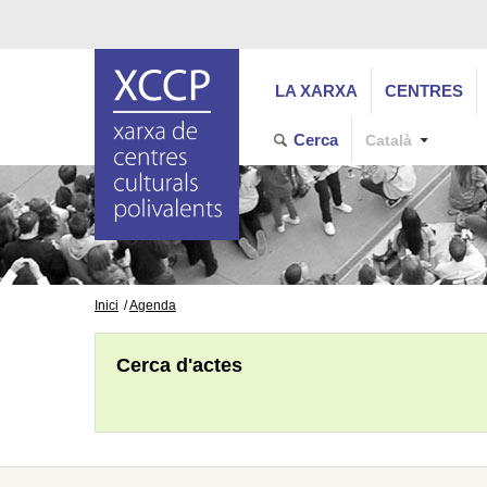
LA XARXA
CENTRES
Cerca
Català
Inici
Agenda
Cerca d'actes