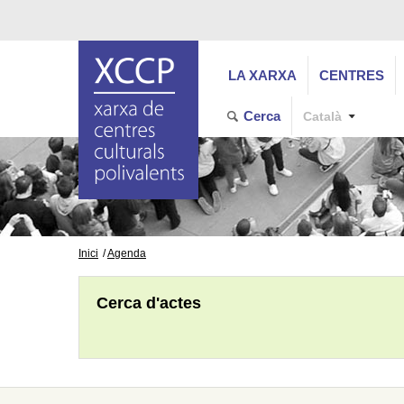
LA XARXA
CENTRES
Cerca
Català
Inici
Agenda
Cerca d'actes