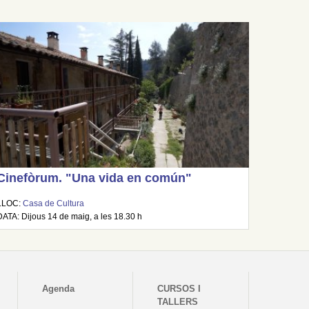
Cinefòrum. "Una vida en común"
LLOC:
Casa de Cultura
DATA: Dijous 14 de maig, a les 18.30 h
Agenda
CURSOS I
TALLERS