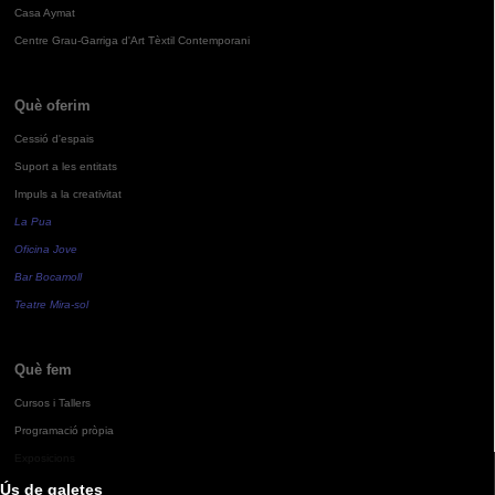
Casa Aymat
Centre Grau-Garriga d'Art Tèxtil Contemporani
Què oferim
Cessió d'espais
Suport a les entitats
Impuls a la creativitat
La Pua
Oficina Jove
Bar Bocamoll
Teatre Mira-sol
Què fem
Cursos i Tallers
Programació pròpia
Exposicions
Ús de galetes