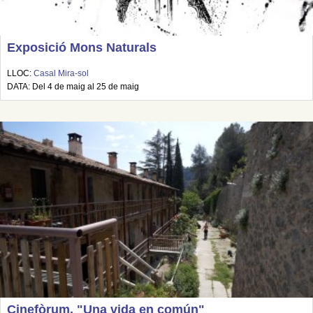
Exposició Mons Naturals
LLOC:
Casal Mira-sol
DATA: Del 4 de maig al 25 de maig
Cinefòrum. "Una vida en común"