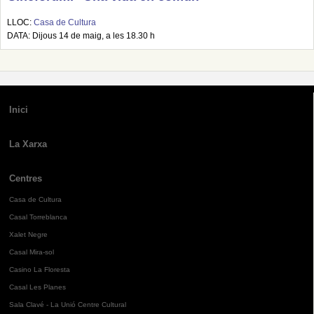
LLOC:
Casa de Cultura
DATA: Dijous 14 de maig, a les 18.30 h
Inici
La Xarxa
Centres
Casa de Cultura
Casal Torreblanca
Xalet Negre
Casal Mira-sol
Casino La Floresta
Casal Les Planes
Sala Clavé - La Unió Centre Cultural