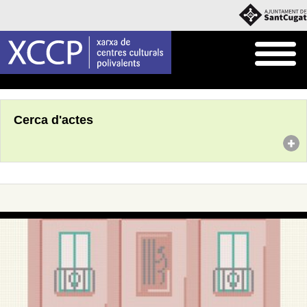
Inici
Agenda
Cerca d'actes