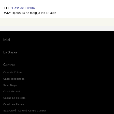
LLOC:
Casa de Cultura
DATA: Dijous 14 de maig, a les 18.30 h
Inici
La Xarxa
Centres
Casa de Cultura
Casal Torreblanca
Xalet Negre
Casal Mira-sol
Casino La Floresta
Casal Les Planes
Sala Clavé - La Unió Centre Cultural