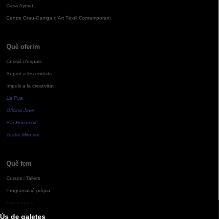
Casa Aymat
Centre Grau-Garriga d'Art Tèxtil Contemporani
Què oferim
Cessió d'espais
Suport a les entitats
Impuls a la creativitat
La Pua
Oficina Jove
Bar Bocamoll
Teatre Mira-sol
Què fem
Cursos i Tallers
Programació pròpia
Exposicions
Ús de galetes