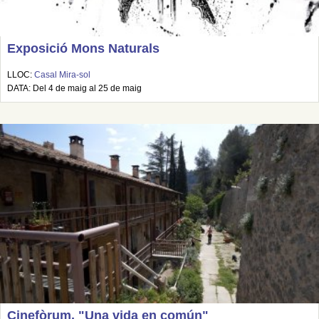
Exposició Mons Naturals
LLOC:
Casal Mira-sol
DATA: Del 4 de maig al 25 de maig
Cinefòrum. "Una vida en común"