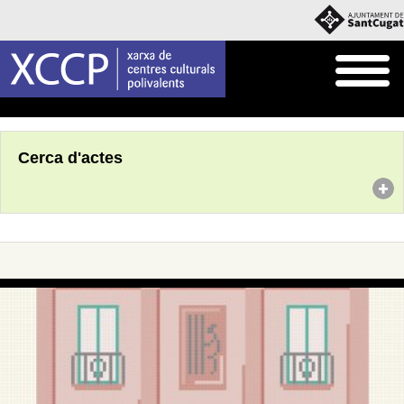
Inici
Agenda
Cerca d'actes