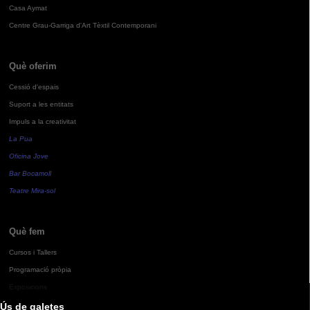
Casa Aymat
Centre Grau-Garriga d'Art Tèxtil Contemporani
Què oferim
Cessió d'espais
Suport a les entitats
Impuls a la creativitat
La Pua
Oficina Jove
Bar Bocamoll
Teatre Mira-sol
Què fem
Cursos i Tallers
Programació pròpia
Exposicions
Ús de galetes