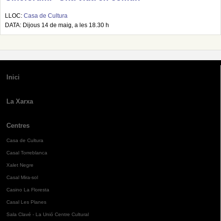
LLOC:
Casa de Cultura
DATA: Dijous 14 de maig, a les 18.30 h
Inici
La Xarxa
Centres
Casa de Cultura
Casal Torreblanca
Xalet Negre
Casal Mira-sol
Casino La Floresta
Casal Les Planes
Sala Clavé - La Unió Centre Cultural