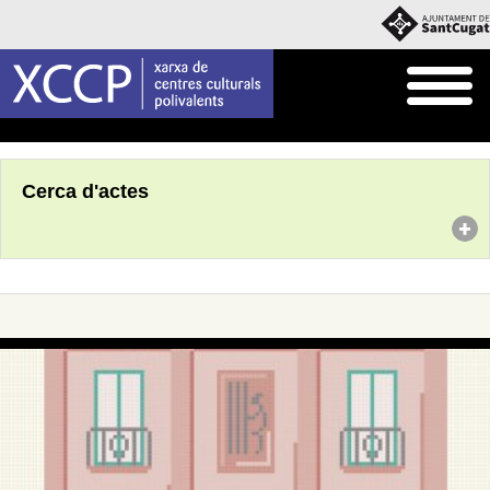
Inici
Agenda
Cerca d'actes