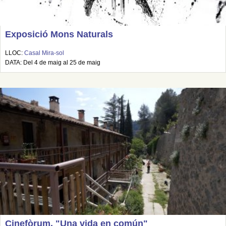
Exposició Mons Naturals
LLOC:
Casal Mira-sol
DATA: Del 4 de maig al 25 de maig
Cinefòrum. "Una vida en común"