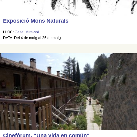
Exposició Mons Naturals
LLOC:
Casal Mira-sol
DATA: Del 4 de maig al 25 de maig
Cinefòrum. "Una vida en común"