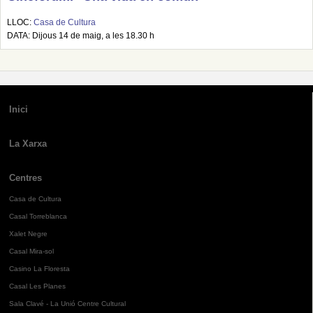
LLOC:
Casa de Cultura
DATA: Dijous 14 de maig, a les 18.30 h
Inici
La Xarxa
Centres
Casa de Cultura
Casal Torreblanca
Xalet Negre
Casal Mira-sol
Casino La Floresta
Casal Les Planes
Sala Clavé - La Unió Centre Cultural