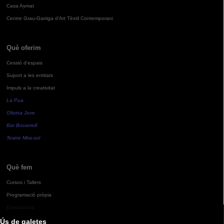
Casa Aymat
Centre Grau-Garriga d'Art Tèxtil Contemporani
Què oferim
Cessió d'espais
Suport a les entitats
Impuls a la creativitat
La Pua
Oficina Jove
Bar Bocamoll
Teatre Mira-sol
Què fem
Cursos i Tallers
Programació pròpia
Exposicions
Ús de galetes