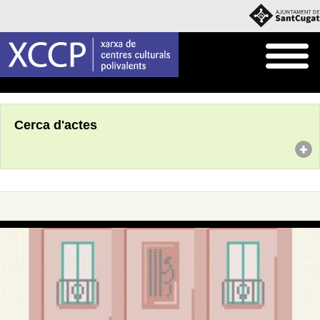
Inici
Agenda
Cerca d'actes