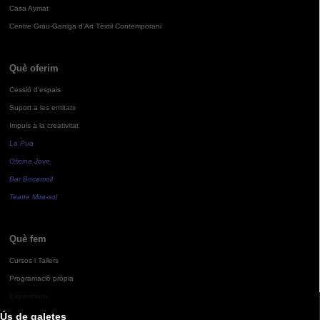
Casa Aymat
Centre Grau-Garriga d'Art Tèxtil Contemporani
Què oferim
Cessió d'espais
Suport a les entitats
Impuls a la creativitat
La Pua
Oficina Jove
Bar Bocamoll
Teatre Mira-sol
Què fem
Cursos i Tallers
Programació pròpia
Exposicions
Ús de galetes