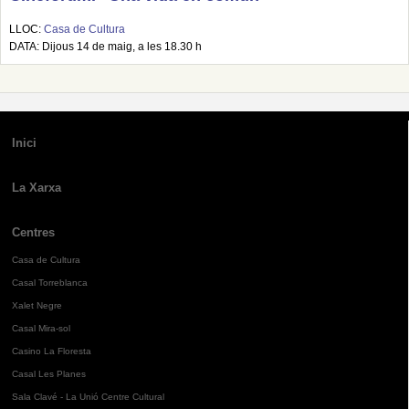
LLOC:
Casa de Cultura
DATA: Dijous 14 de maig, a les 18.30 h
Inici
La Xarxa
Centres
Casa de Cultura
Casal Torreblanca
Xalet Negre
Casal Mira-sol
Casino La Floresta
Casal Les Planes
Sala Clavé - La Unió Centre Cultural