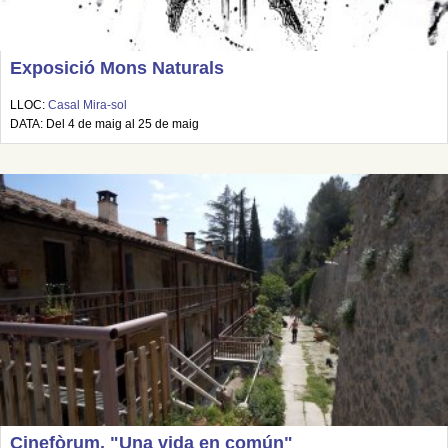
Exposició Mons Naturals
LLOC:
Casal Mira-sol
DATA: Del 4 de maig al 25 de maig
Cinefòrum. "Una vida en común"