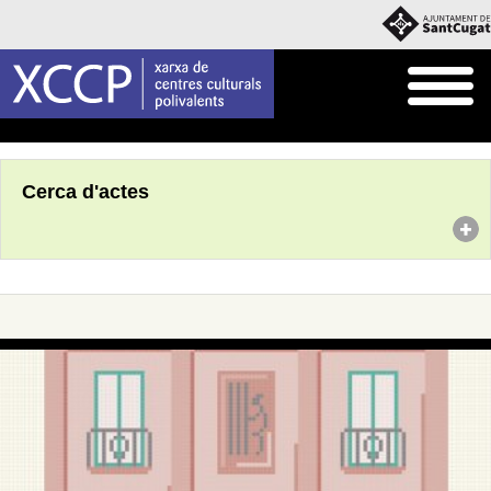
Inici
Agenda
Cerca d'actes