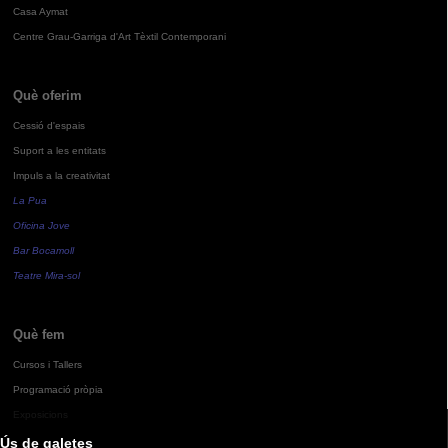
Casa Aymat
Centre Grau-Garriga d'Art Tèxtil Contemporani
Què oferim
Cessió d'espais
Suport a les entitats
Impuls a la creativitat
La Pua
Oficina Jove
Bar Bocamoll
Teatre Mira-sol
Què fem
Cursos i Tallers
Programació pròpia
Exposicions
Ús de galetes