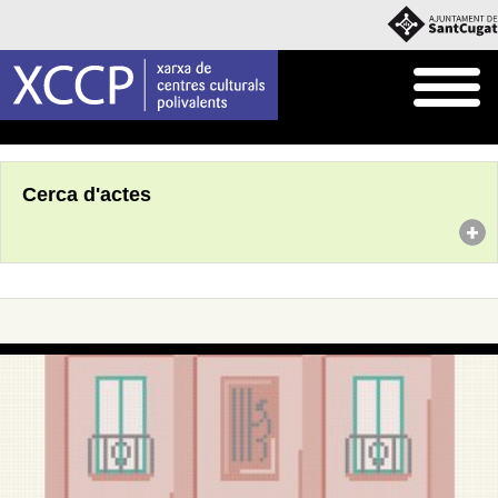
Inici
Agenda
Cerca d'actes