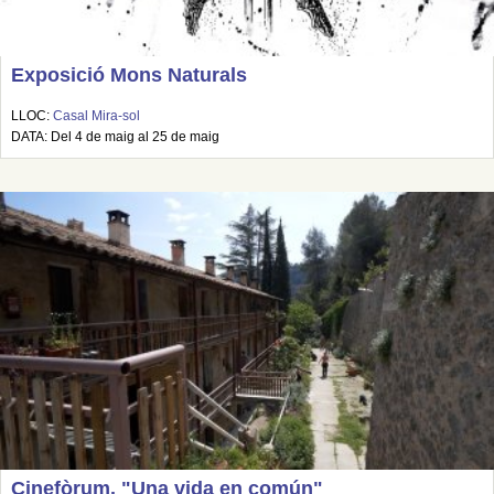
Exposició Mons Naturals
LLOC:
Casal Mira-sol
DATA: Del 4 de maig al 25 de maig
Cinefòrum. "Una vida en común"