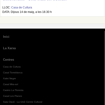
LLOC:
Casa de Cultura
DATA: Dijous 14 de maig, a les 18.30 h
Inici
La Xarxa
Centres
Casa de Cultura
Casal Torreblanca
Xalet Negre
Casal Mira-sol
Casino La Floresta
Casal Les Planes
Sala Clavé - La Unió Centre Cultural