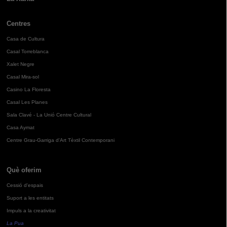
Centres
Casa de Cultura
Casal Torreblanca
Xalet Negre
Casal Mira-sol
Casino La Floresta
Casal Les Planes
Sala Clavé - La Unió Centre Cultural
Casa Aymat
Centre Grau-Garriga d'Art Tèxtil Contemporani
Què oferim
Cessió d'espais
Suport a les entitats
Impuls a la creativitat
La Pua