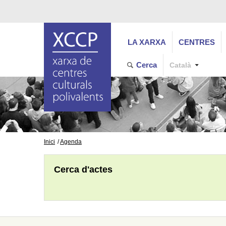
LA XARXA
CENTRES
Cerca
Català
Inici
Agenda
Cerca d'actes