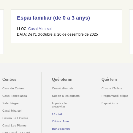
Espai familiar (de 0 a 3 anys)
LLOC:
Casal Mira-sol
DATA: De l'1 d'octubre al 20 de desembre de 2025
Centres
Què oferim
Què fem
Casa de Cultura
Cessió d'espais
Cursos i Tallers
Casal Torreblanca
Suport a les entitats
Programació pròpia
Xalet Negre
Impuls a la
Exposicions
creativitat
Casal Mira-sol
La Pua
Casino La Floresta
Oficina Jove
Casal Les Planes
Bar Bocamoll
Sala Clavé - La Unió