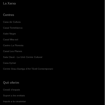
La Xarxa
Centres
Casa de Cultura
Casal Torreblanca
Xalet Negre
Casal Mira-sol
Casino La Floresta
Casal Les Planes
Sala Clavé - La Unió Centre Cultural
Casa Aymat
Centre Grau-Garriga d'Art Tèxtil Contemporani
Què oferim
Cessió d'espais
Suport a les entitats
Impuls a la creativitat