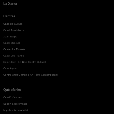
La Xarxa
Centres
Casa de Cultura
Casal Torreblanca
Xalet Negre
Casal Mira-sol
Casino La Floresta
Casal Les Planes
Sala Clavé - La Unió Centre Cultural
Casa Aymat
Centre Grau-Garriga d'Art Tèxtil Contemporani
Què oferim
Cessió d'espais
Suport a les entitats
Impuls a la creativitat