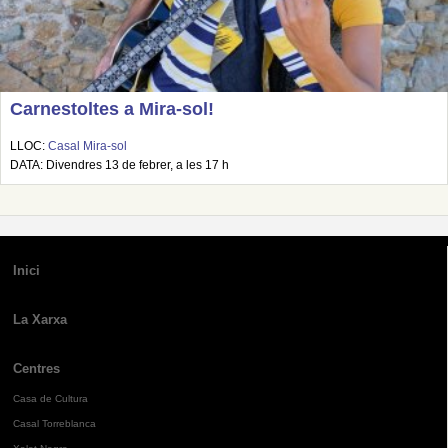
Carnestoltes a Mira-sol!
LLOC:
Casal Mira-sol
DATA: Divendres 13 de febrer, a les 17 h
Inici
La Xarxa
Centres
Casa de Cultura
Casal Torreblanca