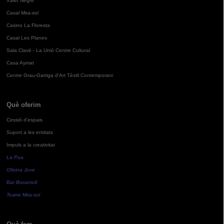
Xalet Negre
Casal Mira-sol
Casino La Floresta
Casal Les Planes
Sala Clavé - La Unió Centre Cultural
Casa Aymat
Centre Grau-Garriga d'Art Tèxtil Contemporani
Què oferim
Cessió d'espais
Suport a les entitats
Impuls a la creativitat
La Pua
Oficina Jove
Bar Bocamoll
Teatre Mira-sol