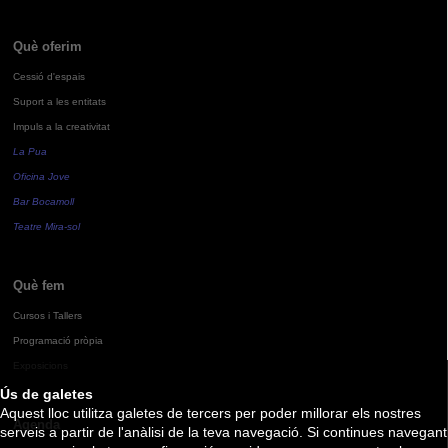
Què oferim
Cessió d'espais
Suport a les entitats
Impuls a la creativitat
La Pua
Oficina Jove
Bar Bocamoll
Teatre Mira-sol
Què fem
Cursos i Tallers
Programació pròpia
Exposicions
Ús de galetes
Aquest lloc utilitza galetes de tercers per poder millorar els nostres
Agenda
serveis a partir de l'anàlisi de la teva navegació. Si continues navegant