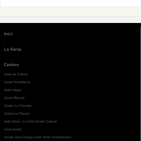
Inici
La Xarxa
Centres
Casa de Cultura
Casal Torreblanca
Xalet Negre
Casal Mira-sol
Casino La Floresta
Casal Les Planes
Sala Clavé - La Unió Centre Cultural
Casa Aymat
Centre Grau-Garriga d'Art Tèxtil Contemporani