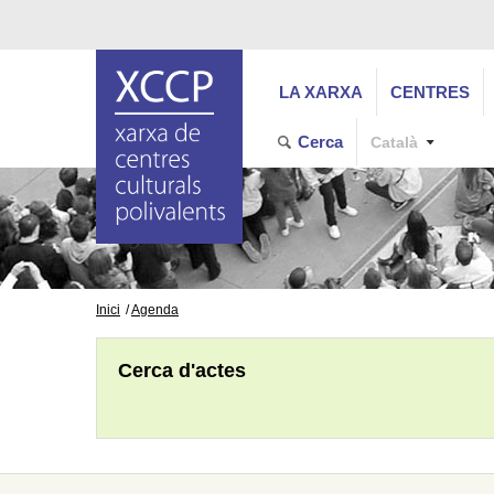
LA XARXA
CENTRES
Cerca
Català
Inici
Agenda
Cerca d'actes