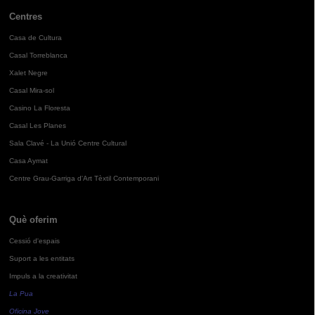
Centres
Casa de Cultura
Casal Torreblanca
Xalet Negre
Casal Mira-sol
Casino La Floresta
Casal Les Planes
Sala Clavé - La Unió Centre Cultural
Casa Aymat
Centre Grau-Garriga d'Art Tèxtil Contemporani
Què oferim
Cessió d'espais
Suport a les entitats
Impuls a la creativitat
La Pua
Oficina Jove